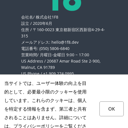
会社名/ 株式会社1F8
設立 / 2020年6月
住所 / 〒160-0023 東京都新宿区西新宿4-29-4-
315
メールアドレス: hello@1f8.dev
電話番号: (050) 5806-6840
営業時間/ 月曜日-金曜日 9:00 ~ 17:00
US Address / 20687 Amar Road Ste 2-900,
Walnut, CA 91789
US Phone /
+1 909 274 0995
ウェブサイト
https://1f8.co.jp/
当サイトでは、ユーザー体験の向上を目
プライバシーポリシー
的として、必要最小限のクッキーを使用
関西エリア
北九州エリア
しています。これらのクッキーは、個人
大阪府北摂エリア
福岡市
を特定する情報を含まず、第三者と共有
OK
されることはありません。詳細について
は、
プライバシーポリシー
をご覧くださ