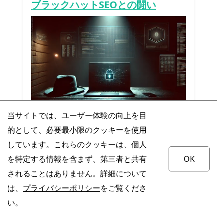
ブラックハットSEOとの闘い
当サイトでは、ユーザー体験の向上を目
多くの企業がSEO（検索エンジン最適化）の裏
技、いわゆるブラックハットSEOに魅力を感じる
的として、必要最小限のクッキーを使用
ことがありますが、長期的な視点で見ると、決し
しています。これらのクッキーは、個人
て得策とは言えません
を特定する情報を含まず、第三者と共有
OK
されることはありません。詳細について
小さな会社のネット上の看板づくり
は、
プライバシーポリシー
をご覧くださ
まず押さえたい3つのこと - その3
い。