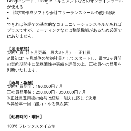
Google シート、Google ドキュメントなどのオンラインツール
が使える
請求書作成ソフトや会計フリーランスツールの使用経験
できれば英語での基本的なコミュニケーションスキルがあれば
プラスですが、ミーティングなどは翻訳機能があるため必須で
はありません。
【雇用形態】
契約社員（1ヶ月更新、最大3ヶ月）→ 正社員

※最初は1ヶ月単位の契約社員としてスタートし、最大3ヶ月間
の契約期間中に業務適性や実績を評価の上、正社員への登用を
判断いたします。
【給与・報酬】
契約社員期間：180,000円 / 月

正社員登用後：250,000円 - 350,000円 / 月

※正社員登用後の給与は経験・能力に応じて決定

※昇給年一回（能力・やる気次第）
【勤務時間・曜日】
100% フレックスタイム制